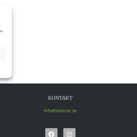
du
KONTAKT
info@lamiroc.se