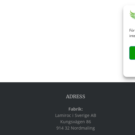
För
int
ADRESS
Fabrik:
Lamiroc i Sverige AB
Kungsvägen 86
914 32 Nordmaling