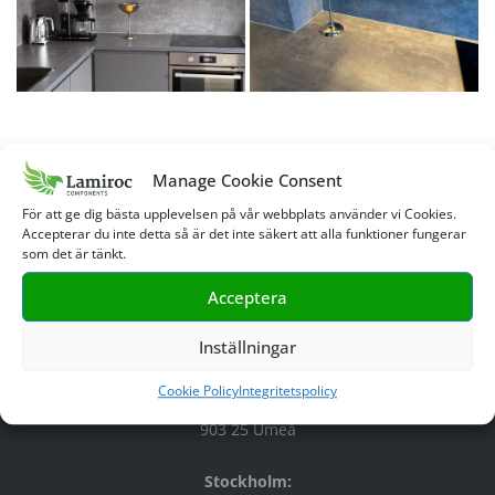
Manage Cookie Consent
ADRESS
För att ge dig bästa upplevelsen på vår webbplats använder vi Cookies.
Accepterar du inte detta så är det inte säkert att alla funktioner fungerar
Fabrik:
som det är tänkt.
Lamiroc i Sverige AB
Kungsvägen 86
Acceptera
914 32 Nordmaling
Inställningar
Huvudkontor:
Lamiroc i Sverige AB
Cookie Policy
Integritetspolicy
Storgatan 41
903 25 Umeå
Stockholm: