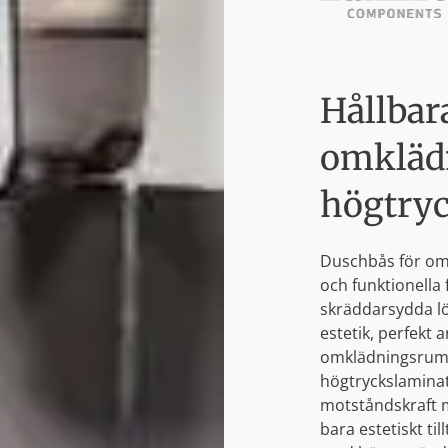
Hållbar
omkläd
högtry
Duschbås för om
och funktionella 
skräddarsydda l
estetik, perfekt 
omklädningsrum. 
högtryckslaminat
motståndskraft mo
bara estetiskt ti