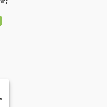
ning.
du