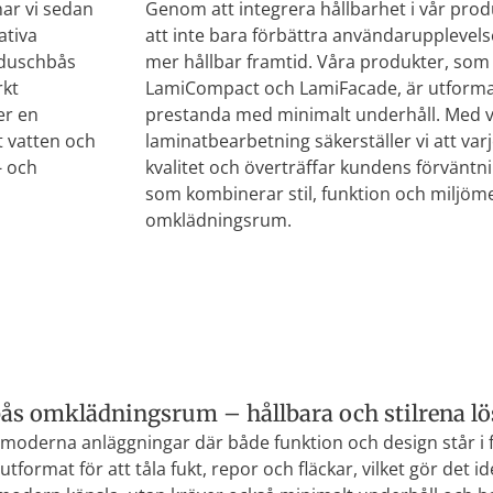
har vi sedan
Genom att integrera hållbarhet i vår produ
ativa
att inte bara förbättra användarupplevelse
r duschbås
mer hållbar framtid. Våra produkter, som
rkt
LamiCompact och LamiFacade, är utformad
er en
prestanda med minimalt underhåll. Med v
t vatten och
laminatbearbetning säkerställer vi att var
- och
kvalitet och överträffar kundens förväntni
som kombinerar stil, funktion och miljöme
omklädningsrum.
ås omklädningsrum – hållbara och stilrena lö
moderna anläggningar där både funktion och design står i fo
tformat för att tåla fukt, repor och fläckar, vilket gör det i