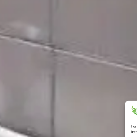
För
int