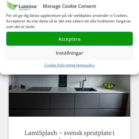
Manage Cookie Consent
För att ge dig bästa upplevelsen på vår webbplats använder vi Cookies.
Accepterar du inte detta så är det inte säkert att alla funktioner fungerar
som det är tänkt.
LamiSilence – Den lydabsorberende
Acceptera
bordplaten
Inställningar
Cookie Policy
Integritetspolicy
LamiSplash – svensk sprutplate i