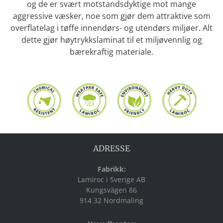
og de er svært motstandsdyktige mot mange
Høytrykkslaminater
aggressive væsker, noe som gjør dem attraktive som
overflatelag i tøffe innendørs- og utendørs miljøer. Alt
Som leverandør kan vi tilby
dette gjør høytrykkslaminat til et miljøvennlig og
kundene våre en komplett
bærekraftig materiale.
løsning, der vi er der for kunden
hele veien gjennom skisser,
design, produksjon og
montering. Én kontakt, én
løsning med fokus på deg som
kunde!
ADRESSE
Fabrikk:
Lamiroc i Sverige AB
Kungsvägen 86
914 32 Nordmaling