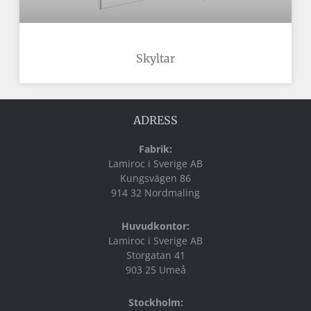
Skyltar
ADRESS
Fabrik:
Lamiroc i Sverige AB
Kungsvägen 86
914 32 Nordmaling
Huvudkontor:
Lamiroc i Sverige AB
Storgatan 41
903 25 Umeå
Stockholm: