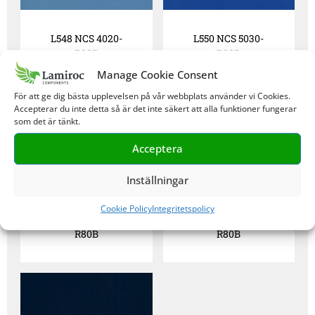
L548 NCS 4020-
L550 NCS 5030-
R90B
R80B
Manage Cookie Consent
För att ge dig bästa upplevelsen på vår webbplats använder vi Cookies.
Accepterar du inte detta så är det inte säkert att alla funktioner fungerar
som det är tänkt.
Acceptera
Inställningar
Cookie Policy
Integritetspolicy
L2127 NCS 4050-
L 3126 NCS 5040-
R80B
R80B