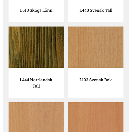
L610 Skogs Lönn
L440 Svensk Tall
L444 Norrländsk
L193 Svensk Bok
Tall