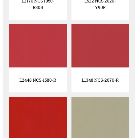
L2170 NCS 1050-
L522 NCS 2020-
R30B
Y90R
L2448 NCS-1580-R
L1348 NCS-2070-R