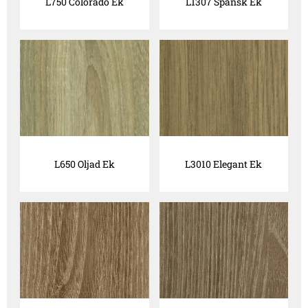
L750 Colorado Ek
L1307 Spansk Ek
L650 Oljad Ek
L3010 Elegant Ek