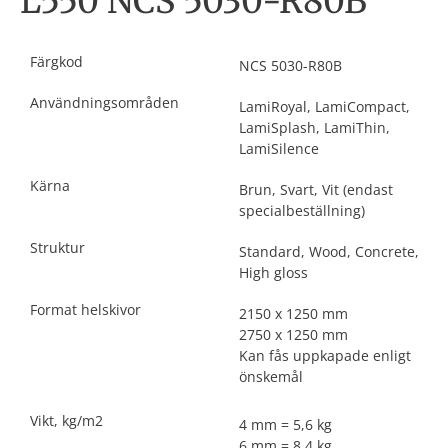
L550 NCS 5030-R80B
Färgkod
NCS 5030-R80B
Användningsområden
LamiRoyal, LamiCompact,
LamiSplash, LamiThin,
LamiSilence
Kärna
Brun, Svart, Vit (endast
specialbeställning)
Struktur
Standard, Wood, Concrete,
High gloss
Format helskivor
2150 x 1250 mm
2750 x 1250 mm
Kan fås uppkapade enligt
önskemål
Vikt, kg/m2
4 mm = 5,6 kg
6 mm = 8,4 kg