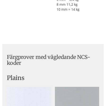
8 mm 11,2 kg
10 mm = 14 kg
Färgprover med vägledande NCS-
koder
Plains