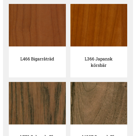
L466 Bigarråträd
L366 Japansk
körsbär