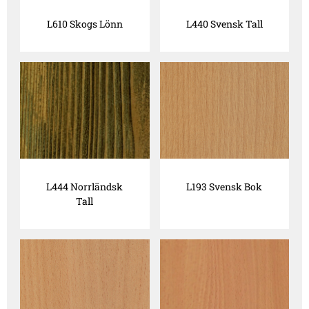
L610 Skogs Lönn
L440 Svensk Tall
L444 Norrländsk
L193 Svensk Bok
Tall