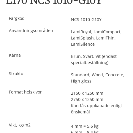
L170 NCS 1010-G10Y
Färgkod
NCS 1010-G10Y
Användningsområden
LamiRoyal, LamiCompact,
LamiSplash, LamiThin,
LamiSilence
Kärna
Brun, Svart, Vit (endast
specialbeställning)
Struktur
Standard, Wood, Concrete,
High gloss
Format helskivor
2150 x 1250 mm
2750 x 1250 mm
Kan fås uppkapade enligt
önskemål
Vikt, kg/m2
4 mm = 5,6 kg
6 mm = 8,4 kg