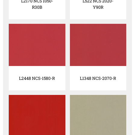
L2170 NCS 1050-
L522 NCS 2020-
R30B
Y90R
L2448 NCS-1580-R
L1348 NCS-2070-R