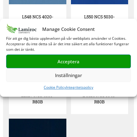
L548 NCS 4020-
L550 NCS 5030-
R90B
R80B
Manage Cookie Consent
För att ge dig bästa upplevelsen på vår webbplats använder vi Cookies.
Accepterar du inte detta så är det inte säkert att alla funktioner fungerar
som det är tänkt.
Acceptera
Inställningar
Cookie Policy
Integritetspolicy
L2127 NCS 4050-
L 3126 NCS 5040-
R80B
R80B