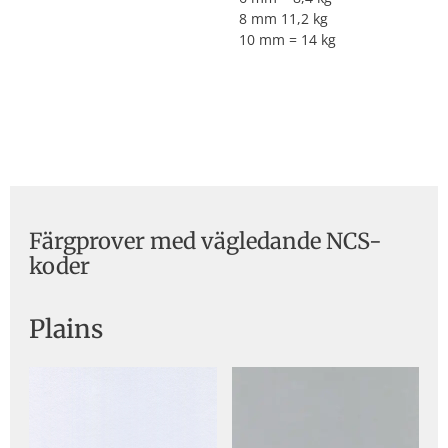
8 mm 11,2 kg
10 mm = 14 kg
Färgprover med vägledande NCS-
koder
Plains