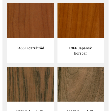
L466 Bigarråträd
L366 Japansk
körsbär