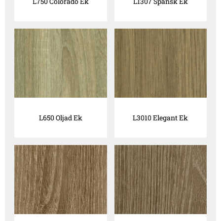
L750 Colorado Ek
L1307 Spansk Ek
L650 Oljad Ek
L3010 Elegant Ek