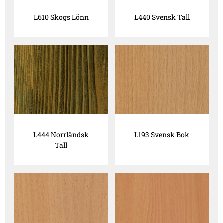
L610 Skogs Lönn
L440 Svensk Tall
L444 Norrländsk
L193 Svensk Bok
Tall