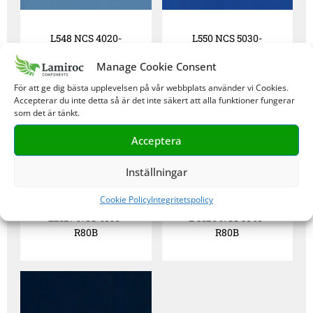
L548 NCS 4020-
L550 NCS 5030-
R90B
R80B
Manage Cookie Consent
För att ge dig bästa upplevelsen på vår webbplats använder vi Cookies.
Accepterar du inte detta så är det inte säkert att alla funktioner fungerar
som det är tänkt.
Acceptera
Inställningar
Cookie Policy
Integritetspolicy
L2127 NCS 4050-
L 3126 NCS 5040-
R80B
R80B