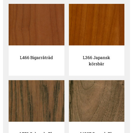
L466 Bigarråträd
L366 Japansk
körsbär