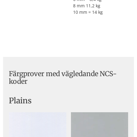
8 mm 11,2 kg
10 mm = 14 kg
Färgprover med vägledande NCS-
koder
Plains