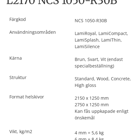
L2170 NCS 1050-R30B
Färgkod
NCS 1050-R30B
Användningsområden
LamiRoyal, LamiCompact,
LamiSplash, LamiThin,
LamiSilence
Kärna
Brun, Svart, Vit (endast
specialbeställning)
Struktur
Standard, Wood, Concrete,
High gloss
Format helskivor
2150 x 1250 mm
2750 x 1250 mm
Kan fås uppkapade enligt
önskemål
Vikt, kg/m2
4 mm = 5,6 kg
6 mm = 8,4 kg