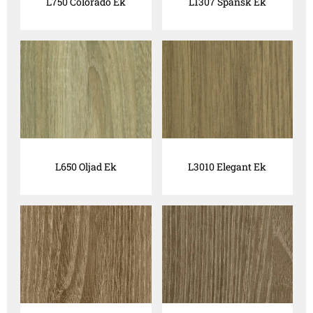
L750 Colorado Ek
L1307 Spansk Ek
L650 Oljad Ek
L3010 Elegant Ek