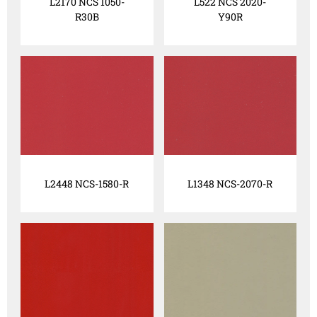
L2170 NCS 1050-
L522 NCS 2020-
R30B
Y90R
L2448 NCS-1580-R
L1348 NCS-2070-R