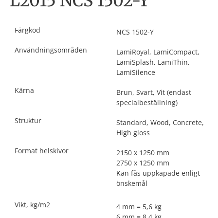
L2015 NCS 1502-Y
Färgkod
NCS 1502-Y
Användningsområden
LamiRoyal, LamiCompact,
LamiSplash, LamiThin,
LamiSilence
Kärna
Brun, Svart, Vit (endast
specialbeställning)
Struktur
Standard, Wood, Concrete,
High gloss
Format helskivor
2150 x 1250 mm
2750 x 1250 mm
Kan fås uppkapade enligt
önskemål
Vikt, kg/m2
4 mm = 5,6 kg
6 mm = 8,4 kg