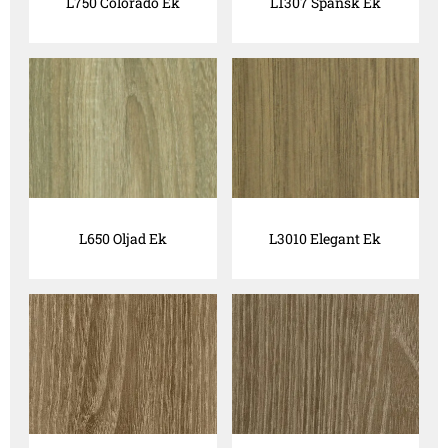
L750 Colorado Ek
L1307 Spansk Ek
L650 Oljad Ek
L3010 Elegant Ek