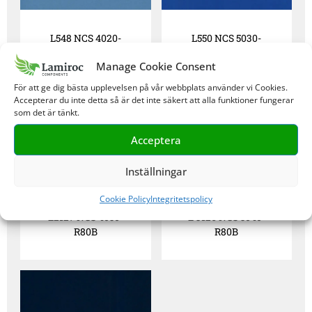
L548 NCS 4020-
L550 NCS 5030-
R90B
R80B
Manage Cookie Consent
För att ge dig bästa upplevelsen på vår webbplats använder vi Cookies.
Accepterar du inte detta så är det inte säkert att alla funktioner fungerar
som det är tänkt.
Acceptera
Inställningar
Cookie Policy
Integritetspolicy
L2127 NCS 4050-
L 3126 NCS 5040-
R80B
R80B