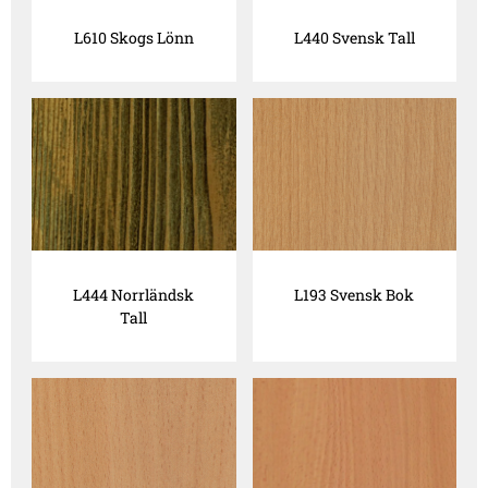
L610 Skogs Lönn
L440 Svensk Tall
L444 Norrländsk
L193 Svensk Bok
Tall