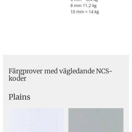
8 mm 11,2 kg
10 mm = 14 kg
Färgprover med vägledande NCS-
koder
Plains