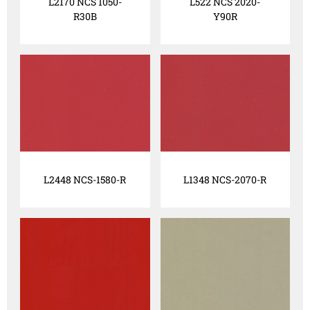
L2170 NCS 1050-
L522 NCS 2020-
R30B
Y90R
L2448 NCS-1580-R
L1348 NCS-2070-R