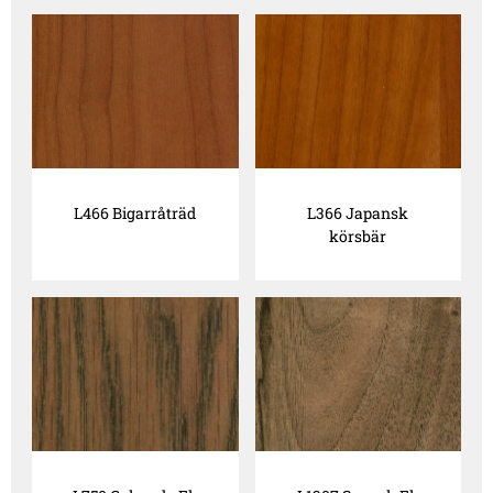
L466 Bigarråträd
L366 Japansk
körsbär