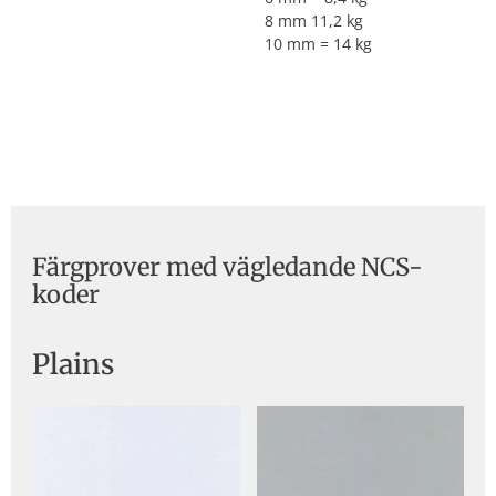
8 mm 11,2 kg
10 mm = 14 kg
Färgprover med vägledande NCS-
koder
Plains