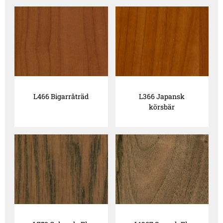
L466 Bigarråträd
L366 Japansk
körsbär