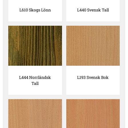
L610 Skogs Lönn
L440 Svensk Tall
L444 Norrländsk
L193 Svensk Bok
Tall