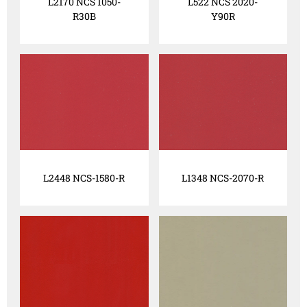
L2170 NCS 1050-
L522 NCS 2020-
R30B
Y90R
L2448 NCS-1580-R
L1348 NCS-2070-R