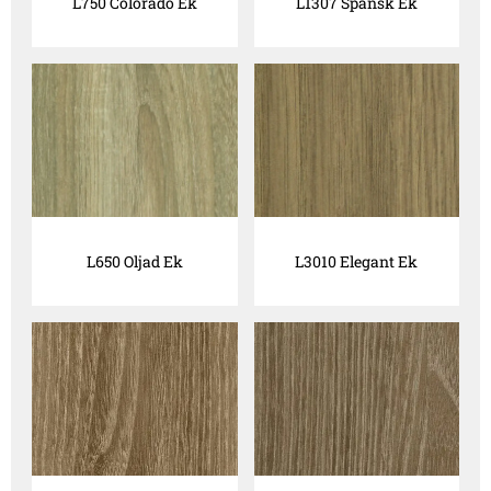
L750 Colorado Ek
L1307 Spansk Ek
L650 Oljad Ek
L3010 Elegant Ek