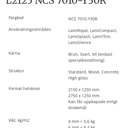
L2125 NCS 7010-Y30R
Färgkod
NCS 7010-Y30R
Användningsområden
LamiRoyal, LamiCompact,
LamiSplash, LamiThin,
LamiSilence
Kärna
Brun, Svart, Vit (endast
specialbeställning)
Struktur
Standard, Wood, Concrete,
High gloss
Format helskivor
2150 x 1250 mm
2750 x 1250 mm
Kan fås uppkapade enligt
önskemål
Vikt, kg/m2
4 mm = 5,6 kg
6 mm = 8,4 kg