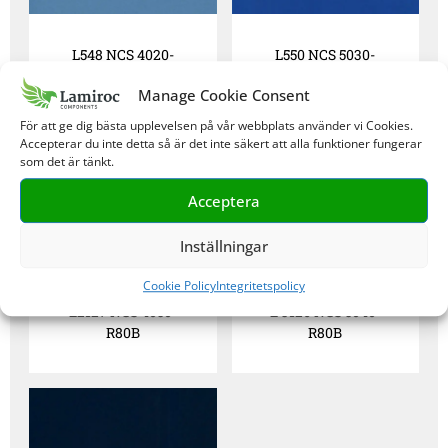
L548 NCS 4020-
L550 NCS 5030-
R90B
R80B
Manage Cookie Consent
För att ge dig bästa upplevelsen på vår webbplats använder vi Cookies.
Accepterar du inte detta så är det inte säkert att alla funktioner fungerar
som det är tänkt.
Acceptera
Inställningar
Cookie Policy
Integritetspolicy
L2127 NCS 4050-
L 3126 NCS 5040-
R80B
R80B